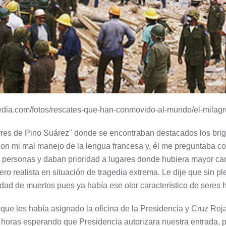
armedia.com/fotos/rescates-que-han-conmovido-al-mundo/el-milag
orres de Pino Suárez" donde se encontraban destacados los bri
, con mi mal manejo de la lengua francesa y, él me preguntab
s personas y daban prioridad a lugares donde hubiera mayor ca
ero realista en situación de tragedia extrema. Le dije que sin
idad de muertos pues ya había ese olor característico de seres
ue les había asignado la oficina de la Presidencia y Cruz Roj
es horas esperando que Presidencia autorizara nuestra entrada,