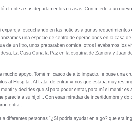
llón frente a sus departamentos o casas. Con miedo a un nuevo 
expareja, escuchando en las noticias algunas requerimientos de
rganizamos una especie de centro de operaciones en la casa de
ua de un litro, unos preparaban comida, otros llevábamos los v
Condesa, La Casa Cuna la Paz en la esquina de Zamora y Juan de
e mucho apoyo. Tomé mi casco de alto impacto, le puse una cru
os al Hospital. Al tratar de entrar vimos que estaba muy restri
en mentir y decirles que sí para poder entrar, para mí el mentir 
parecía a su hijo!... Con esas miradas de incertidumbre y dolo
aron entrar.
 a diferentes personas "¿Si podría ayudar en algo? que era inge