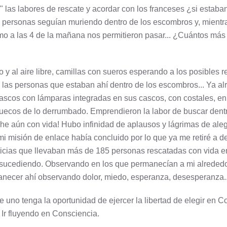
" las labores de rescate y acordar con los franceses ¿si estab
personas seguían muriendo dentro de los escombros y, mientras
omo a las 4 de la mañana nos permitieron pasar... ¿Cuántos más 
y al aire libre, camillas con sueros esperando a los posibles r
 las personas que estaban ahí dentro de los escombros... Ya a
ascos con lámparas integradas en sus cascos, con costales, en 
cos de lo derrumbado. Emprendieron la labor de buscar dentro de
he aún con vida! Hubo infinidad de aplausos y lágrimas de aleg
misión de enlace había concluido por lo que ya me retiré a de
noticias que llevaban más de 185 personas rescatadas con vida en
 sucediendo. Observando en los que permanecían a mi alrededor
ecer ahí observando dolor, miedo, esperanza, desesperanza... O
 uno tenga la oportunidad de ejercer la libertad de elegir en C
 Ir fluyendo en Consciencia.