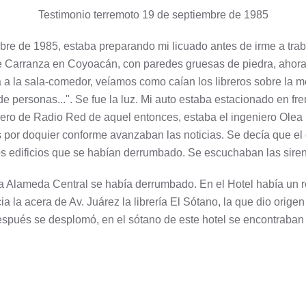
Testimonio terremoto 19 de septiembre de 1985
bre de 1985, estaba preparando mi licuado antes de irme a trab
e Carranza en Coyoacán, con paredes gruesas de piedra, ahora 
 a la sala-comedor, veíamos como caían los libreros sobre la me
ersonas...". Se fue la luz. Mi auto estaba estacionado en frent
ciero de Radio Red de aquel entonces, estaba el ingeniero Olea
 por doquier conforme avanzaban las noticias. Se decía que el e
s los edificios que se habían derrumbado. Se escuchaban las sir
la Alameda Central se había derrumbado. En el Hotel había un 
la acera de Av. Juárez la librería El Sótano, la que dio origen 
spués se desplomó, en el sótano de este hotel se encontraban l