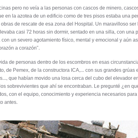
cinas pero no veía a las personas con cascos de minero, casc
e en la azotea de un edificio como de tres pisos estaba una pe
s obras de rescate de esa zona del Hospital. Un maravilloso s
evaba casi 72 horas sin dormir, sentado en una silla, con una p
ya con un severo agotamiento físico, mental y emocional y aún as
orazón a corazón".
vida de personas dentro de los escombros en esas circunstanc
ito, de Pemex, de la constructora ICA,... con sus grandes grú
..., que habían movido una losa cerca del cubo del elevador e
s sobrevivientes que ahí se encontraban. Le pregunté ¿en qué 
dos, con el equipo, conocimiento y experiencia necesarios para 
to antes.