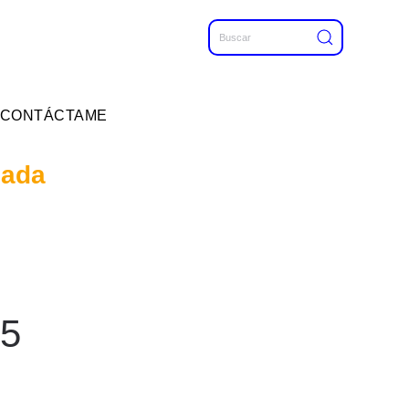
CONTÁCTAME
mada
85