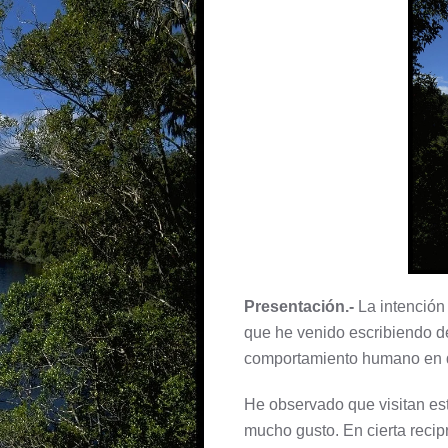
Presentación.-
La intención
que he venido escribiendo d
comportamiento humano en d
He observado que visitan es
mucho gusto. En cierta recip