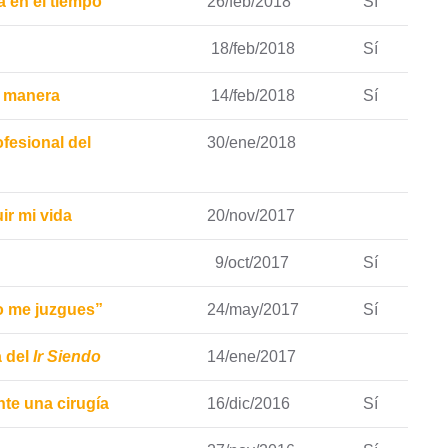
a en el tiempo
26/feb/2018
Sí
18/feb/2018
Sí
i manera
14/feb/2018
Sí
ofesional del
30/ene/2018
ir mi vida
20/nov/2017
9/oct/2017
Sí
o me juzgues”
24/may/2017
Sí
a del
Ir Siendo
14/ene/2017
nte una cirugía
16/dic/2016
Sí