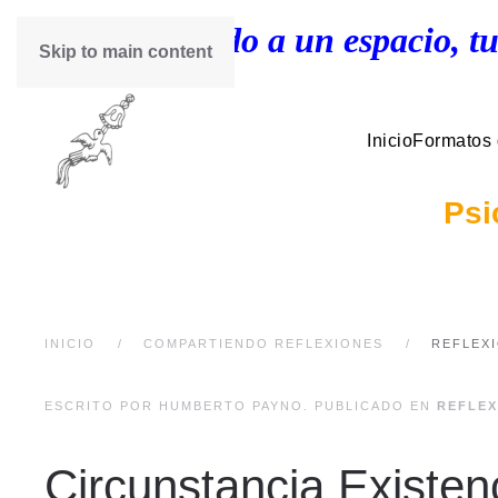
¡Bienvenido a un espacio, tu
Skip to main content
Inicio
Formatos
Psi
INICIO
COMPARTIENDO REFLEXIONES
REFLEX
ESCRITO POR HUMBERTO PAYNO. PUBLICADO EN
REFLEX
Circunstancia Existenc