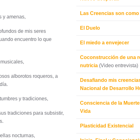
Las Creencias son como e
s y amenas,
El Duelo
rofundos de mis seres
cuando encuentro lo que
El miedo a envejecer
Coconstrucción de una re
 musicales,
nutricia
(Video entrevista)
osos alborotos roqueros, a
Desafiando mis creencia
día.
Nacional de Desarrollo 
umbres y tradiciones,
Consciencia de la Muerte 
Vida
s tradiciones para subsistir,
s.
Plasticidad Existencial
ellas nocturnas,