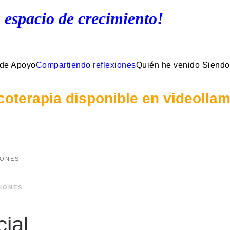
 espacio de crecimiento!
 de Apoyo
Compartiendo reflexiones
Quién he venido Siendo
coterapia disponible en videolla
IONES
IONES
.
ial