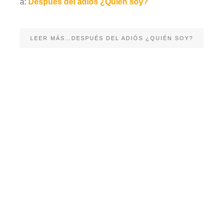
a:
Después del adiós ¿Quién soy?
LEER MÁS…DESPUÉS DEL ADIÓS ¿QUIÉN SOY?